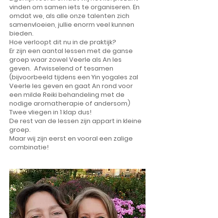
vinden om samen iets te organiseren. En
omdat we, als alle onze talenten zich
samenvloeien, jullie enorm veel kunnen
bieden.
Hoe verloopt dit nu in de praktijk?
Er zijn een aantal lessen met de ganse
groep waar zowel Veerle als An les
geven. Afwisselend of tesamen
(bijvoorbeeld tijdens een Yin yogales zal
Veerle les geven en gaat An rond voor
een milde Reiki behandeling met de
nodige aromatherapie of andersom)
Twee vliegen in 1 klap dus!
De rest van de lessen zijn appart in kleine
groep.
Maar wij zijn eerst en vooral een zalige
combinatie!