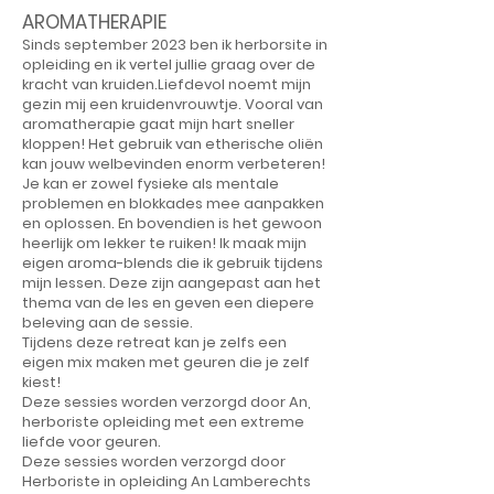
AROMATHERAPIE
Sinds september 2023 ben ik herborsite in
opleiding en ik vertel jullie graag over de
kracht van kruiden.Liefdevol noemt mijn
gezin mij een kruidenvrouwtje. Vooral van
aromatherapie gaat mijn hart sneller
kloppen! Het gebruik van etherische oliën
kan jouw welbevinden enorm verbeteren!
Je kan er zowel fysieke als mentale
problemen en blokkades mee aanpakken
en oplossen. En bovendien is het gewoon
heerlijk om lekker te ruiken! Ik maak mijn
eigen aroma-blends die ik gebruik tijdens
mijn lessen. Deze zijn aangepast aan het
thema van de les en geven een diepere
beleving aan de sessie.
Tijdens deze retreat kan je zelfs een
eigen mix maken met geuren die je zelf
kiest!
Deze sessies worden verzorgd door An,
herboriste opleiding met een extreme
liefde voor geuren.
Deze sessies worden verzorgd door
Herboriste in opleiding An Lamberechts