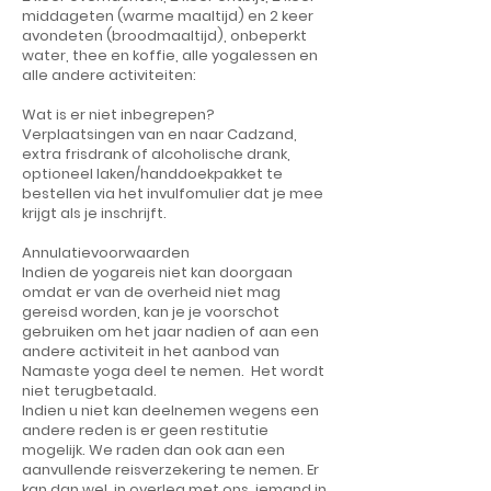
middageten (warme maaltijd) en 2 keer
avondeten (broodmaaltijd), onbeperkt
water, thee en koffie, alle yogalessen en
alle andere activiteiten:
Wat is er niet inbegrepen?
Verplaatsingen van en naar Cadzand,
extra frisdrank of alcoholische drank,
optioneel laken/handdoekpakket te
bestellen via het invulfomulier dat je mee
krijgt als je inschrijft.
Annulatievoorwaarden
Indien de yogareis niet kan doorgaan
omdat er van de overheid niet mag
gereisd worden, kan je je voorschot
gebruiken om het jaar nadien of aan een
andere activiteit in het aanbod van
Namaste yoga deel te nemen. Het wordt
niet terugbetaald.
Indien u niet kan deelnemen wegens een
andere reden is er geen restitutie
mogelijk. We raden dan ook aan een
aanvullende reisverzekering te nemen. Er
kan dan wel, in overleg met ons, iemand in