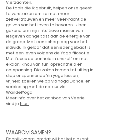
V.erzachten.
De tools die ik gebruik, helpen onze geest
te versterken om zo met meer
zelfvertrouwen en meer veerkracht de
golven van het leven te bevaren. Ik ben
gekend om mijn intuïtieve manier van
lesgeven aangepast aan de energie van
de groep. Met een scherp oog voor het
individu. Ik geloof dat eenieder gebaat is
met een leven volgens de Yoga filosofie.
Met focus op eenheid in onszelf en met
elkaar. Ik hou van fun, oprechtheid en
ontspanning. Die zaken komen tot uiting in
diep onspannende Yin yoga lessen,
vrijheid zoeken we op via Yoga Dance, en
verbinding met de natuur via
WandelYoga.
Meer info over het aanbod van Veerle
vind je
hier.
WAAROM SAMEN?
Eigenlijk vooral omdat wij het kei plezant