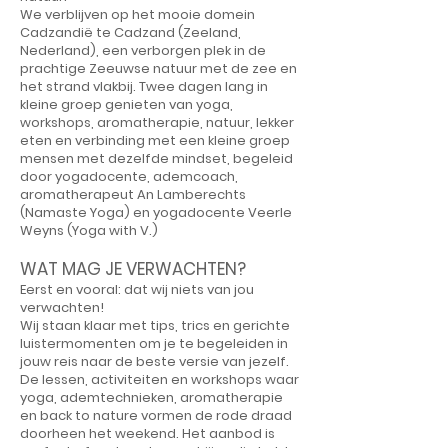
We verblijven op het mooie domein
Cadzandië te Cadzand (Zeeland,
Nederland), een verborgen plek in de
prachtige Zeeuwse natuur met de zee en
het strand vlakbij. Twee dagen lang in
kleine groep genieten van yoga,
workshops, aromatherapie, natuur, lekker
eten en verbinding met een kleine groep
mensen met dezelfde mindset, begeleid
door yogadocente, ademcoach,
aromatherapeut An Lamberechts
(Namaste Yoga) en yogadocente Veerle
Weyns (Yoga with V.)
WAT MAG JE VERWACHTEN?
Eerst en vooral: dat wij niets van jou
verwachten!
Wij staan klaar met tips, trics en gerichte
luistermomenten om je te begeleiden in
jouw reis naar de beste versie van jezelf.
De lessen, activiteiten en workshops waar
yoga, ademtechnieken, aromatherapie
en back to nature vormen de rode draad
doorheen het weekend. Het aanbod is