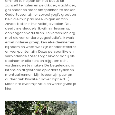
om hen te helpen om het beste uit
zichzelf te halen en gelukkiger, krachtiger,
gezonder en meer ontspannen te maken.
Ondertussen zijn er zoveel yogi’s groot en
klein die mijn pad mee volgen en zich
zoveel beter in hun velletje voelen. Dat
geeft me vleugels! Ik wil mijn lessen op
een hoger niveau tillen. Ze verschillen erg
met die van andere yogastudio’s: ik werk
enkel in kleine groep, ken elke deelnemer
bij naam en weet wat zijn of haar sterktes
en werkpunten zijn. Deze persoonlijke en
verbindende sfeer zorgt ervoor dat jij als
deelnemer alle kansen krijgt om echt
vorderingen te maken. De begeleiding is
intens en afgestemd op ieders fysiek en
mentaal kunnen. Mijn lessen zijn puur en
authentiek. Kwaliteit boven hipheid ;-)
Meer info over mijn visie en werking vind je
hier
.