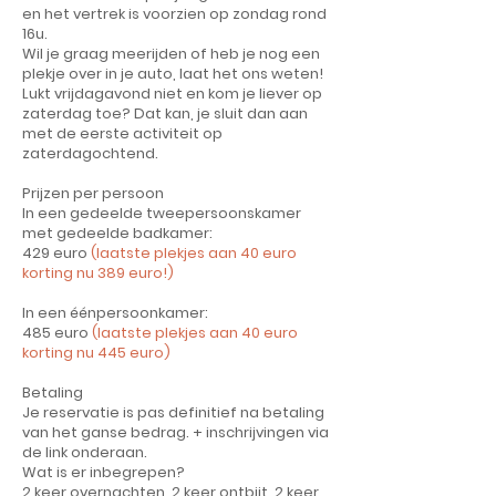
en het vertrek is voorzien op zondag rond
16u.
Wil je graag meerijden of heb je nog een
plekje over in je auto, laat het ons weten!
Lukt vrijdagavond niet en kom je liever op
zaterdag toe? Dat kan, je sluit dan aan
met de eerste activiteit op
zaterdagochtend.
Prijzen per persoon
In een gedeelde tweepersoonskamer
met gedeelde badkamer:
429 euro
(laatste plekjes aan 40 euro
korting nu 389 euro!)
In een éénpersoonkamer:
485 euro
(
laatste plekjes aan 40 euro
korting nu
445 euro)
Betaling
Je reservatie is pas definitief na betaling
van het ganse bedrag. + inschrijvingen via
de link onderaan.
Wat is er inbegrepen?
2 keer overnachten, 2 keer ontbijt, 2 keer