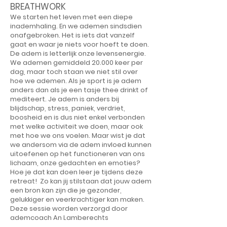
BREATHWORK
​We starten het leven met een diepe
inademhaling. En we ademen sindsdien
onafgebroken. Het is iets dat vanzelf
gaat en waar je niets voor hoeft te doen.
De adem is letterlijk onze levensenergie.
We ademen gemiddeld 20.000 keer per
dag, maar toch staan we niet stil over
hoe we ademen. Als je sport is je adem
anders dan als je een tasje thee drinkt of
mediteert. Je adem is anders bij
blijdschap, stress, paniek, verdriet,
boosheid en is dus niet enkel verbonden
met welke activiteit we doen, maar ook
met hoe we ons voelen. Maar wist je dat
we andersom via de adem invloed kunnen
uitoefenen op het functioneren van ons
lichaam, onze gedachten en emoties?
Hoe je dat kan doen leer je tijdens deze
retreat! Zo kan jij stilstaan dat jouw adem
een bron kan zijn die je gezonder,
gelukkiger en veerkrachtiger kan maken.
Deze sessie worden verzorgd door
ademcoach An Lamberechts