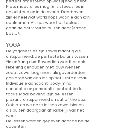
perfect afgestemd op wat jij nodig hebt.
Niets moet, alles mag! Er is steeds les in
de ochtend en in de avond. Daarboven
zijn er heel wat workshops waar je aan kan
deelnemen. Als het weer het toelaat
gaan de activiteiten buiten door (strand,
bos,...).
YOGA
De yogasessies zijn zowel krachtig als
ontspannend: de perfecte balans tussen
Yin en Yang dus. Bovendien wordt er ook
rekening gehouden met jouw wensen
zodat zowel beginners als gevorderden
genieten van een les op het juiste niveau.
Individuele aandacht, body-mind
connectie en persoonlijk contact is de
focus. Maar bovenal zijn de lessen
plezant, ontspannend en out of the box.
Ook laten we deze lessen zowel binnen
als buiten doorgaan afhankelijk van het
weer.
De lessen worden gegeven door de beide
docenten.